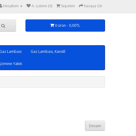
Hesabım
A. Listem (0)
Sepetim
Kasaya Git
0 ürün - 0,00TL
 Gaz Lambası
Gaz Lambası, Kandil
Şömine Yakıtı
Devam