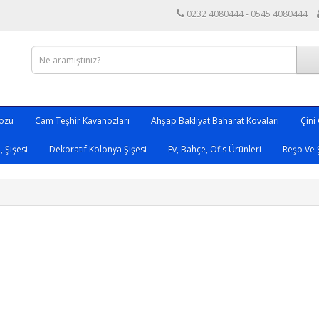
0232 4080444 - 0545 4080444
nozu
Cam Teşhir Kavanozları
Ahşap Bakliyat Baharat Kovaları
Çini
 Şişesi
Dekoratif Kolonya Şişesi
Ev, Bahçe, Ofis Ürünleri
Reşo Ve 