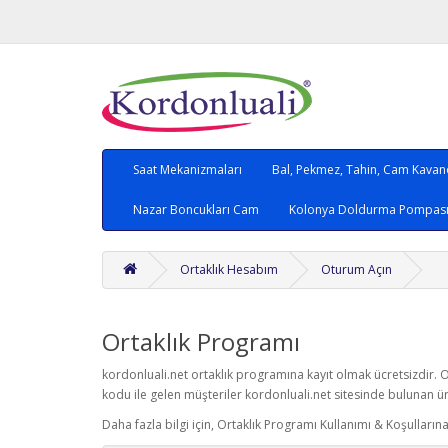
Saat Mekanizmaları
Bal, Pekmez, Tahin, Cam Kava
Nazar Boncukları Cam
Kolonya Doldurma Pompası,
Ortaklık Hesabım
Oturum Açın
Ortaklık Programı
kordonluali.net ortaklık programına kayıt olmak ücretsizdir. O
kodu ile gelen müşteriler kordonluali.net sitesinde bulunan ü
Daha fazla bilgi için, Ortaklık Programı Kullanımı & Koşullarına