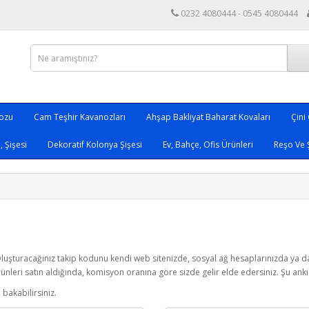
0232 4080444 - 0545 4080444
nozu
Cam Teşhir Kavanozları
Ahşap Bakliyat Baharat Kovaları
Çini
 Şişesi
Dekoratif Kolonya Şişesi
Ev, Bahçe, Ofis Ürünleri
Reşo Ve 
luşturacağınız takip kodunu kendi web sitenizde, sosyal ağ hesaplarınızda ya da h
rünleri satın aldığında, komisyon oranına göre sizde gelir elde edersiniz. Şu ank
 bakabilirsiniz.