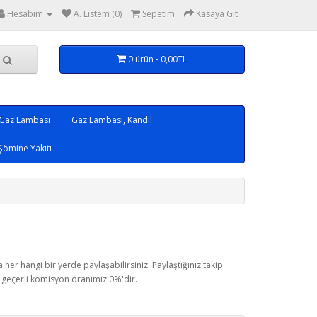
Hesabım
A. Listem (0)
Sepetim
Kasaya Git
0 ürün - 0,00TL
 Gaz Lambası
Gaz Lambası, Kandil
Şömine Yakıtı
er hangi bir yerde paylaşabilirsiniz. Paylaştığınız takip
i geçerli komisyon oranımız 0%'dir.