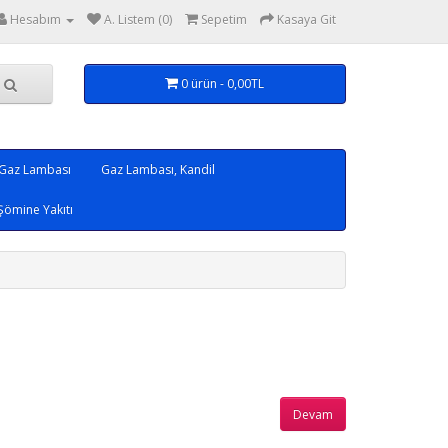
Hesabım
A. Listem (0)
Sepetim
Kasaya Git
0 ürün - 0,00TL
 Gaz Lambası
Gaz Lambası, Kandil
Şömine Yakıtı
Devam