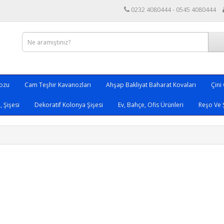
0232 4080444 - 0545 4080444
nozu
Cam Teşhir Kavanozları
Ahşap Bakliyat Baharat Kovaları
Çini
 Şişesi
Dekoratif Kolonya Şişesi
Ev, Bahçe, Ofis Ürünleri
Reşo Ve 