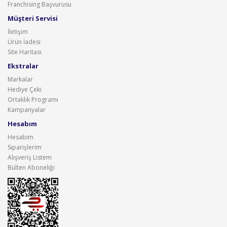
Franchising Başvurusu
Müşteri Servisi
İletişim
Ürün İadesi
Site Haritası
Ekstralar
Markalar
Hediye Çeki
Ortaklık Programı
Kampanyalar
Hesabım
Hesabım
Siparişlerim
Alışveriş Listem
Bülten Aboneliği