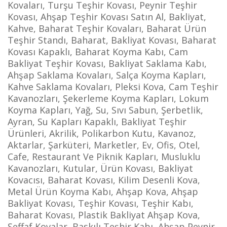
Kovaları, Turşu Teşhir Kovası, Peynir Teşhir
Kovası,
Ahşap Teşhir Kovası Satın Al,
Bakliyat,
Kahve, Baharat Teşhir Kovaları, Baharat Ürün
Teşhir Standı, Baharat, Bakliyat Kovası, Baharat
Kovası Kapaklı, Baharat Koyma Kabı, Cam
Bakliyat Teşhir Kovası, Bakliyat
Saklama Kabı,
Ahşap Saklama Kovaları, Salça Koyma Kapları,
Kahve Saklama Kovaları, Pleksi Kova, Cam Teşhir
Kavanozları, Şekerleme Koyma Kapları, Lokum
Koyma Kapları, Yağ, Su, Sıvı Sabun, Şerbetlik,
Ayran, Su Kapları Kapaklı
,
Bakliyat Teşhir
Ürünleri,
Akrilik, Polikarbon Kutu, Kavanoz,
Aktarlar, Şarküteri, Marketler, Ev, Ofis, Otel,
Cafe, Restaurant Ve Piknik Kapları, Musluklu
Kavanozları, Kutular, Ürün Kovası, Bakliyat
Kovacısı, Baharat Kovası, Kilim Desenli Kova,
Metal Ürün Koyma Kabı, Ahşap Kova, Ahşap
Bakliyat Kovası, Teşhir Kovası, Teşhir Kabı,
Baharat Kovası, Plastik Bakliyat Ahşap Kova,
Şeffaf Kovalar, Baskılı Teşhir Kabı, Ahşap Peynir