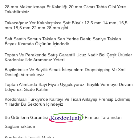
28 mm Mekanizmayı Et Kalınlığı 20 mm Civarı Tahta Gibi Yere
Takabilirsiniz
Takacağınız Yer Kalınlaştıkca Şaft Büyür 12,5 mm 14 mm, 16,5
mm 18,5 mm 22 mm 28 mm gibi
Şaft Saatin Somun Takılan Sarı Yerine Denir, Saniye Takılan
Beyaz Kısımda Ölçünün İçindedir
Toptan Ve Perakende Satış Garantili Ucuz Nadir Bol Çeşit Ürünler
Kordonluali'de Aramanız Yeterli
Bayilerimize Ve Bayilik Almak İsteyenlere Dropshipping Ve Xml
Desteği Vermekteyiz
Toptan Alımlarda Bayi Fiyatı Uyguluyoruz.
Bayilik Vermeye Devam
Ediyoruz. Sizde Katılın
Kordonluali Türkiye'de Kaliteyi Ve Ticari Anlayışı Prensip Edinmiş
Yıllardır Bu Sektörün İçindeyiz
Bu Ürünlerin Garantisi
Firması Tarafından
Sağlanmaktadır
Kordonluali Tescilli Marka